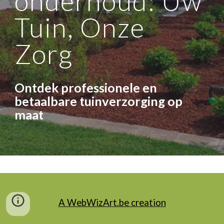
onderhoud: Uw
Tuin, Onze
Zorg
Ontdek professionele en
betaalbare tuinverzorging op
maat
A WebWizArt.be creation